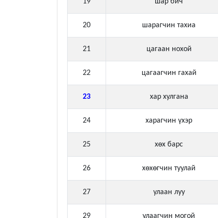
19
шар бич
20
шарагчин тахиа
21
цагаан нохой
22
цагаагчин гахай
23
хар хулгана
24
харагчин үхэр
25
хөх барс
26
хөхөгчин туулай
27
улаан луу
29
улаагчин могой