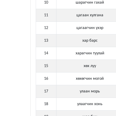
10
шарагчин гахай
11
цагаан хулгана
12
цагаагчин үхэр
13
хар барс
14
харагчин туулай
15
хөх луу
16
хөхөгчин могой
17
улаан морь
18
улаагчин хонь