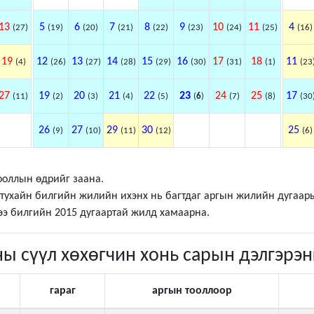
13
5
6
7
8
9
10
11
4
(27)
(19)
(20)
(21)
(22)
(23)
(24)
(25)
(16)
19
12
13
14
15
16
17
18
11
(4)
(26)
(27)
(28)
(29)
(30)
(31)
(1)
(23
27
19
20
21
22
23
24
25
17
(11)
(2)
(3)
(4)
(5)
(
6
)
(7)
(8)
(30
26
27
29
30
25
(9)
(10)
(11)
(12)
(6)
ооллын өдрийг заана.
р тухайн билгийн жилийн ихэнх нь багтдаг аргын жилийн дугаар
ээ билгийн 2015 дугаартай жилд хамаарна.
ны сүүл хөхөгчин хонь сарын дэлгэрэн
гараг
аргын тооллоор