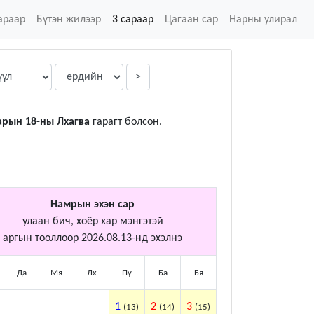
араар
Бүтэн жилээр
3 сараар
Цагаан сар
Нарны улирал
>
арын 18-ны Лхагва
гарагт болсон.
Намрын эхэн сар
улаан бич, хоёр хар мэнгэтэй
аргын тооллоор 2026.08.13-нд эхэлнэ
Да
Мя
Лх
Пү
Ба
Бя
1
2
3
(13)
(14)
(15)