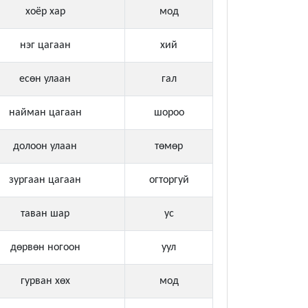
хоёр хар
мод
нэг цагаан
хий
есөн улаан
гал
найман цагаан
шороо
долоон улаан
төмөр
зургаан цагаан
огторгуй
таван шар
ус
дөрвөн ногоон
уул
гурван хөх
мод