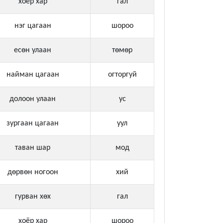
хоёр хар
гал
нэг цагаан
шороо
есөн улаан
төмөр
найман цагаан
огторгуй
долоон улаан
ус
зургаан цагаан
уул
таван шар
мод
дөрвөн ногоон
хий
гурван хөх
гал
хоёр хар
шороо