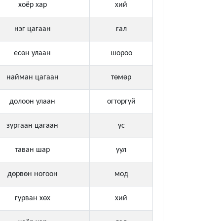
хоёр хар
хий
нэг цагаан
гал
есөн улаан
шороо
найман цагаан
төмөр
долоон улаан
огторгуй
зургаан цагаан
ус
таван шар
уул
дөрвөн ногоон
мод
гурван хөх
хий