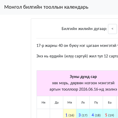
Монгол билгийн тооллын календарь
Билгийн жилийн дугаар:
<
17-р жарны 40 он буюу нэг цагаан мэнгэтэй
Энэ нь ердийн (илүү саргүй) жил тул 12 сарт
Зуны дунд сар
хөх морь, дөрвөн ногоон мэнгэтэй
аргын тооллоор 2026.06.16-нд эхэлнэ
Ня
Да
Мя
Лх
Пү
Ба
1
3
4
5
(16)
(17)
(18)
(19)