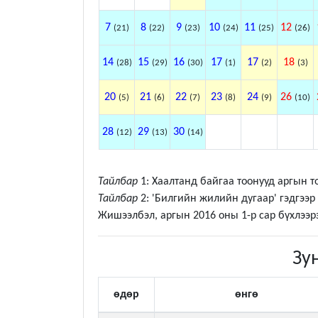
7
8
9
10
11
12
(21)
(22)
(23)
(24)
(25)
(26)
14
15
16
17
17
18
(28)
(29)
(30)
(1)
(2)
(3)
20
21
22
23
24
26
(5)
(6)
(7)
(8)
(9)
(10)
28
29
30
(12)
(13)
(14)
Тайлбар
1: Хаалтанд байгаа тоонууд аргын т
Тайлбар
2: 'Билгийн жилийн дугаар' гэдгээ
Жишээлбэл, аргын 2016 оны 1-р сар бүхлээр
Зу
өдөр
өнгө