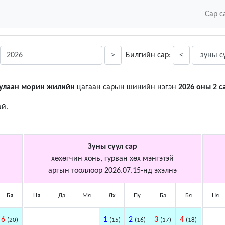
Сар с
>
Билгийн сар:
<
улаан морин жилийн
цагаан сарын шинийн нэгэн
2026 оны 2 с
ай.
Зуны сүүл сар
хөхөгчин хонь, гурван хөх мэнгэтэй
аргын тооллоор 2026.07.15-нд эхэлнэ
Бя
Ня
Да
Мя
Лх
Пү
Ба
Бя
Ня
6
1
2
3
4
(20)
(15)
(16)
(17)
(18)