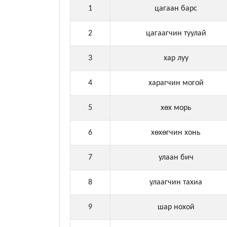
1
цагаан барс
2
цагаагчин туулай
3
хар луу
4
харагчин могой
5
хөх морь
6
хөхөгчин хонь
7
улаан бич
8
улаагчин тахиа
9
шар нохой